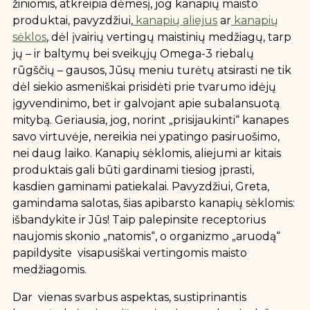
žiniomis,
atkreipia dėmesį, jog kanapių maisto
produktai, pavyzdžiui,
kanapių aliejus
ar
kanapių
sėklos
, dėl įvairių vertingų maistinių medžiagų, tarp
jų – ir baltymų bei sveikųjų
Omega-3 riebalų
rūgščių – gausos, Jūsų meniu turėtų atsirasti ne tik
dėl siekio asmeniškai prisidėti prie tvarumo idėjų
įgyvendinimo, bet ir galvojant apie subalansuotą
mitybą. Geriausia, jog, norint „prisijaukinti“ kanapes
savo virtuvėje, nereikia nei ypatingo pasiruošimo,
nei daug laiko. Kanapių sėklomis, aliejumi ar kitais
produktais gali būti gardinami tiesiog įprasti,
kasdien gaminami patiekalai. Pavyzdžiui, Greta,
gamindama salotas, šias apibarsto kanapių sėklomis:
išbandykite ir Jūs! Taip palepinsite receptorius
naujomis skonio „natomis“, o organizmo „aruodą“
papildysite visapusiškai vertingomis maisto
medžiagomis.
Dar vienas svarbus aspektas, sustiprinantis