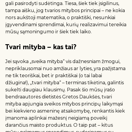
gali pasirodyti sudėtinga. Tiesa, šiek tiek įsigilinus,
tampa aišku, jog tvarios mitybos principai – ne kokia
nors aukštoji matematika, o praktiški, nesunkiai
įgyvendinami sprendimai, kurių realizavimui tereikia
mūsų sąmoningumo ir šiek tiek laiko.
Tvari mityba – kas tai?
Jei sąvoka „sveika mityba“ vis dažnesniam žmogui,
nepriklausomai nuo amžiaus ar lyties, yra pažįstama
ne tik teoriškai, bet ir praktiškai (o tai labai
džiugina!), „tvari mityba“ – terminas tikėtina, galintis
sukelti daugiau klausimų. Pasak šio mūsų įrašo
bendraautorės dietistės Gretos Daukšės, tvari
mityba apjungia sveikos mitybos principų laikymąsi
bei kiekvieno asmeninę atsakomybę, renkantis kiek
įmanoma aplinkai mažesnį neigiamą poveikį
darančius maisto produktus. O taip pat – kitus