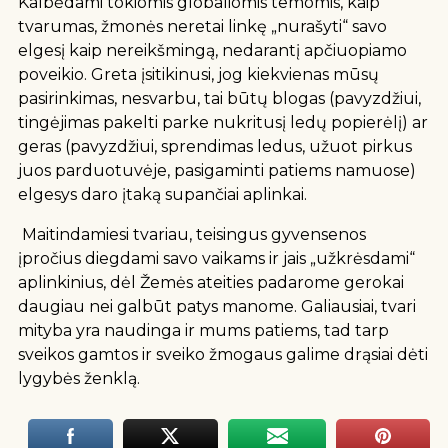
Kalbėdami tokiomis globaliomis temomis, kaip
tvarumas, žmonės neretai linkę „nurašyti“ savo
elgesį kaip nereikšmingą, nedarantį apčiuopiamo
poveikio. Greta įsitikinusi, jog kiekvienas mūsų
pasirinkimas, nesvarbu, tai būtų blogas (pavyzdžiui,
tingėjimas pakelti parke nukritusį ledų popierėlį) ar
geras (pavyzdžiui, sprendimas ledus, užuot pirkus
juos parduotuvėje, pasigaminti patiems namuose)
elgesys daro įtaką supančiai aplinkai.
Maitindamiesi tvariau, teisingus gyvensenos
įpročius diegdami savo vaikams ir jais „užkrėsdami“
aplinkinius, dėl Žemės ateities padarome gerokai
daugiau nei galbūt patys manome. Galiausiai, tvari
mityba yra naudinga ir mums patiems, tad tarp
sveikos gamtos ir sveiko žmogaus galime drąsiai dėti
lygybės ženklą.