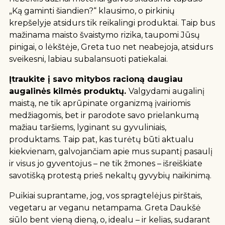
„Ką gaminti šiandien?“ klausimo, o pirkinių
krepšelyje atsidurs tik reikalingi produktai. Taip bus
mažinama maisto švaistymo rizika, taupomi Jūsų
pinigai, o lėkštėje, Greta tuo net neabejoja, atsidurs
sveikesni, labiau subalansuoti patiekalai.
Įtraukite į savo mitybos racioną daugiau
augalinės kilmės produktų.
Valgydami augalinį
maistą, ne tik aprūpinate organizmą įvairiomis
medžiagomis, bet ir parodote savo prielankumą
mažiau taršiems, lyginant su gyvuliniais,
produktams. Taip pat, kas turėtų būti aktualu
kiekvienam, galvojančiam apie mus supantį pasaulį
ir visus jo gyventojus – ne tik žmones – išreiškiate
savotišką protestą prieš nekaltų gyvybių naikinimą.
Puikiai suprantame, jog, vos spragtelėjus pirštais,
vegetaru ar veganu netampama. Greta Daukšė
siūlo bent vieną dieną, o, idealu – ir kelias, sudarant