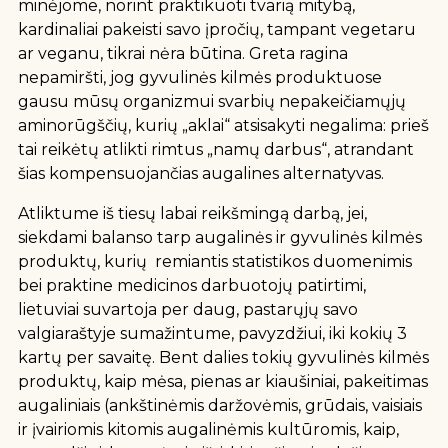
minėjome, norint praktikuoti tvarią mitybą,
kardinaliai pakeisti savo įpročių, tampant vegetaru
ar veganu, tikrai nėra būtina. Greta ragina
nepamiršti, jog gyvulinės kilmės produktuose
gausu mūsų organizmui svarbių nepakeičiamųjų
aminorūgščių, kurių „aklai“ atsisakyti negalima: prieš
tai reikėtų atlikti rimtus „namų darbus“, atrandant
šias kompensuojančias augalines alternatyvas.
Atliktume iš tiesų labai reikšmingą darbą, jei,
siekdami balanso tarp augalinės ir gyvulinės kilmės
produktų, kurių
remiantis statistikos duomenimis
bei praktine medicinos darbuotojų patirtimi,
lietuviai suvartoja per daug, pastarųjų savo
valgiaraštyje sumažintume, pavyzdžiui, iki kokių 3
kartų per savaitę. Bent dalies tokių gyvulinės kilmės
produktų, kaip mėsa, pienas ar kiaušiniai, pakeitimas
augaliniais (ankštinėmis daržovėmis, grūdais, vaisiais
ir įvairiomis kitomis augalinėmis kultūromis, kaip,