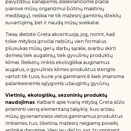
pavyzdžiui, kanapėmis, išsiskiriančiomis plačia
įvairove mūsų organizmui būtinų maistinių
medžiagų), reiškia ne tik mažesnį gamtinių išteklių
suvartojimą, bet ir naudą mūsų sveikatai.
Tiesa, dietistė Greta akcentuoja, jog, norint, kad
tokie mitybos įpročiai nebūtų vien formalus
pliusukas mūsų gerų darbų sąraše, svarbu skirti
dėmesį tiek augalinių, tiek gyvulinių produktų
kilmei. Reikėtų rinktis ekologiškai auginamus
augalus, o gyvulinės kilmės produktus stengtis
vartoti tik tuos, kurie yra gaminami iš kiek įmanoma
palankesnėmis sąlygomis užaugintų gyvūnų.
Vietinių, ekologiškų, sezoninių produktų
naudojimas
. Kalbant apie tvarią mitybą, Greta siūlo
prisiminti vieną elementarią taisyklę: kuo arčiau
mūsų gyvenamosios vietos gaminamus produktus
rinksimės, tuo, tikėtina, mažesnį neigiamą poveikį
aplinkai darysime. Vien jau dėl to, jog, trumpinant