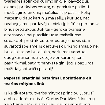
tvaresnės aplinkos kūrimo link, jei, pavyzdžiui,
eidami į prekybos centrą, nepamiršite pasiimti
medžiaginio pirkinių maišelio. Taip pat – ir kelių
mažesnių daugkartinių maišelių, į kuriuos, net
neabejojame, pardavėjas mielai įpils Jūsų perkamus
birius produktus. Juk tai – gerokai tvaresnė
alternatyva nei plastikiniuose maišeliuose
supakuoti produktai, kuriuos, beje, ne visada ir
suvartoti spėjame. Iš gertuvės gurkšnojamas, o ne,
buteliukas po buteliuko, perkamas vanduo,
daugkartiniai indai vietoje vienkartinių: tai –
pasirinkimai, patvirtinantys teiginį, jog iš pažiūros
maži dalykai keičia pasaulį!
Paprasti praktiniai patarimai, norintiems eiti
tvarios mitybos link
Iš ką tik aptartų tvarios mitybos principų, „Jorus“
ambasadorės dietistės Gretos Daukšės išskiriamų
kaip bene pačių svarbiausių, galima spręsti, jog