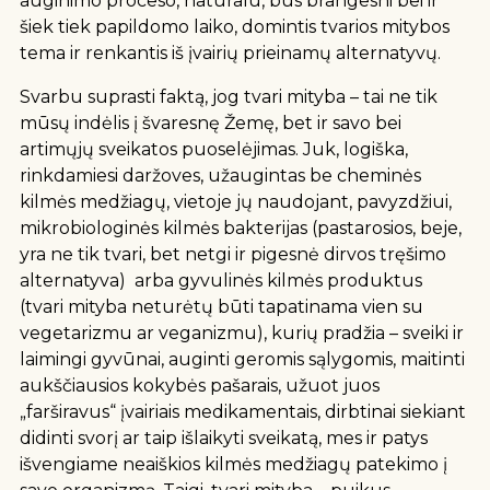
auginimo proceso, natūralu, bus brangesni bei ir
šiek tiek papildomo laiko, domintis tvarios mitybos
tema ir renkantis iš įvairių prieinamų alternatyvų.
Svarbu suprasti faktą, jog tvari mityba – tai ne tik
mūsų indėlis į švaresnę Žemę, bet ir savo bei
artimųjų sveikatos puoselėjimas. Juk, logiška,
rinkdamiesi daržoves, užaugintas be cheminės
kilmės medžiagų, vietoje jų naudojant, pavyzdžiui,
mikrobiologinės kilmės bakterijas (pastarosios, beje,
yra ne tik tvari, bet netgi ir pigesnė dirvos tręšimo
alternatyva) arba gyvulinės kilmės produktus
(tvari mityba neturėtų būti tapatinama vien su
vegetarizmu ar veganizmu), kurių pradžia – sveiki ir
laimingi gyvūnai, auginti geromis sąlygomis, maitinti
aukščiausios kokybės pašarais, užuot juos
„farširavus“ įvairiais medikamentais, dirbtinai siekiant
didinti svorį ar taip išlaikyti sveikatą, mes ir patys
išvengiame neaiškios kilmės medžiagų patekimo į