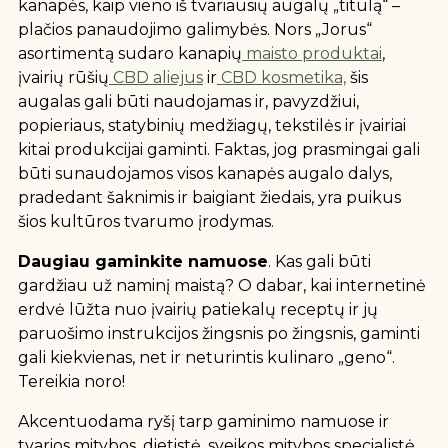
kanapės, kaip vieno iš tvariausių augalų „titulą“ –
plačios panaudojimo galimybės. Nors „Jorus“
asortimentą sudaro kanapių
maisto produktai
,
įvairių rūšių
CBD aliejus
ir
CBD kosmetika,
šis
augalas gali būti naudojamas ir, pavyzdžiui,
popieriaus, statybinių medžiagų, tekstilės ir įvairiai
kitai produkcijai gaminti. Faktas, jog prasmingai gali
būti sunaudojamos visos kanapės augalo dalys,
pradedant šaknimis ir baigiant žiedais, yra puikus
šios kultūros tvarumo įrodymas.
Daugiau gaminkite namuose
. Kas gali būti
gardžiau už naminį maistą? O dabar, kai internetinė
erdvė lūžta nuo įvairių patiekalų receptų ir jų
paruošimo instrukcijos žingsnis po žingsnis, gaminti
gali kiekvienas, net ir neturintis kulinaro „geno“.
Tereikia noro!
Akcentuodama ryšį tarp gaminimo namuose ir
tvarios mitybos, dietistė, sveikos mitybos specialistė