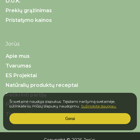
D.U.K.
Prekių grąžinimas
Pristatymo kainos
Jorùs
Apie mus
Tvarumas
ES Projektai
Natūralių produktų receptai
Patikrinti partiją
Ši svetainė naudoja slapukus. Tęsdami naršymą svetainėje,
Prekybos vietos
sutinkate su mūsų slapukų naudojimu.
Sužinokite daugiau.
Tinklaraštis
Gerai
Copyright © 2026 Jorùs.