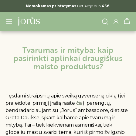
Nemokamas pristatymas
Lietuvoje nuo
45€
.
Tvarumas ir mityba: kaip
pasirinkti aplinkai draugiškus
maisto produktus?
Tęsdami straipsnių apie sveiką gyvenseną ciklą (jei
praleidote, pirmąjį įrašą rasite
čia
), parengtų,
bendradarbiaujant su „Jorus“ ambasadore, dietiste
Greta Daukše, šįkart kalbame apie tvarumą ir
mitybą. Tai – tiek kiekvienam asmeniškai, tiek
globaliu mastu svarbi tema, kuri iš pirmo žvilgsnio