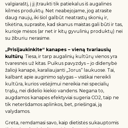
valgiaraštį, į jį įtraukti tik patiekalus iš augalinės
kilmės produktų. Net neabejojame, jog atrasite
daug naujų, iki šiol galbūt neatrastų skonių ir,
tikėtina, suprasite, kad skanus maistas gali būti ir tas,
kurioje mėsos (ar net ir kitų gyvulinių produktų) nei
su žiburiu nerasime.
„Prisijaukinkite“ kanapes – vieną tvariausių
kultūrų
. Tiesa, ir tarp augalinių kultūrų vienos yra
tvaresnės už kitas. Puikus pavyzdys – jo didenybė
žalioji kanapė, karaliaujanti „Jorus“ laukuose. Tai,
kalbant apie auginimo sąlygas – visiškai nereikli
kultūra, kurios vešėjimui nereikia nei specialių
trąšų, nei didelio kiekio vandens. Negana to,
augdamos kanapės efektyviai
sugeria CO2, taip ne
tik neteršdamos aplinkos, bet, priešingai, ją
valydamos.
Greta,
remdamasi savo, kaip dietistės sukauptomis