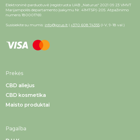
Elektroninė parduotuvė įregistruota UAB „Naturus“ 2021 09 23 VMVT
Marijampolės departamento įsakymu Nr. 41MTSPĮ-205. Atpažinimo
numeris 180001769.
Susisiekite su mumis:
info@jorus.lt
|
+370 608 74355
(I-V, 9-18 val.)
Prekės
CBD aliejus
CBD kosmetika
Maisto produktai
Pagalba