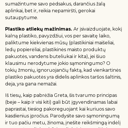
sumažintume savo pėdsakus, darančius žalą
aplinkai, bet ir, reikia nepamiršti, gerokai
sutaupytume.
Plastiko atliekų mažinimas.
Ar įsivaizduojate, kokį
kalną plastiko, pavyzdžiui, vos per savaitę laiko,
paliktume kiekvienas mūsų (plastikiniai maišeliai,
ledų popierėliai, plastikinės maisto produktų
pakuotės, vandens buteliukai ir kita), jei šiuo
klausimu nerodytume jokio sąmoningumo? O
tokių žmonių, ignoruojančių faktą, kad vienkartinės
plastiko pakuotės yra didelis aplinkos taršos šaltinis,
deja, yra gana nemažai.
Iš tiesų, kaip pabrėžia Greta, šis tvarumo principas
(beje – kaip ir visi kiti) gali būt įgyvendinamas labai
paprastai, tiesiog pakoreguojant kai kuriuos savo
kasdienius įpročius. Parodysite savo sąmoningumą
ir tuo pačiu metu, žinoma, įnešite reikšmingą indėlį