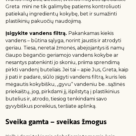
Greta mini ne tik galimybę patiems kontroliuoti
patiekalų ingredientų kokybę, bet ir sumažinti
plastikinių pakuočių naudojimą.
Įsigykite vandens filtrą.
Pakankamas kiekis
vandens – būtina sąlyga, norint jaustis ir atrodyti
geriau. Tiesa, neretai žmonės, abejojantys iš namų
čiaupo bėgančio geriamojo vandens kokybe ar
nesantys patenkinti jo skoniu, priima sprendimą
pirkti vandenį buteliais. Jei tai – apie Jus, Greta, kaip
ji pati ir padarė, siūlo įsigyti vandens filtrą, kuris leis
mėgautis kokybišku, „gyvu“ vandeniu be…sąžinės
priekaištų, jog, pirkdami jį, išpilstytą į plastikinius
butelius ir, atrodo, tiesiog tenkindami savo
gyvybiškus poreikius, teršiate aplinką.
Sveika gamta – sveikas žmogus