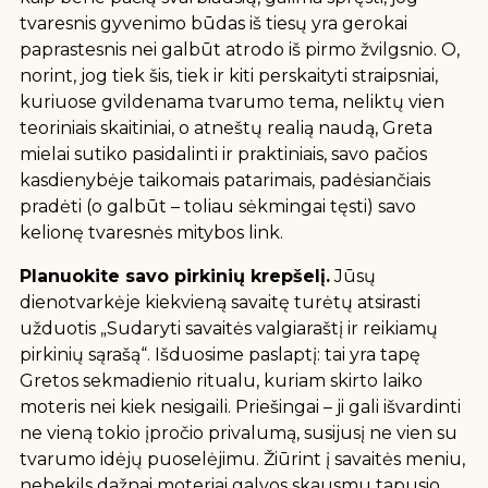
tvaresnis gyvenimo būdas iš tiesų yra gerokai
paprastesnis nei galbūt atrodo iš pirmo žvilgsnio. O,
norint, jog tiek šis, tiek ir kiti perskaityti straipsniai,
kuriuose gvildenama tvarumo tema, neliktų vien
teoriniais skaitiniai, o atneštų realią naudą, Greta
mielai sutiko pasidalinti ir praktiniais, savo pačios
kasdienybėje taikomais patarimais, padėsiančiais
pradėti (o galbūt – toliau sėkmingai tęsti) savo
kelionę tvaresnės mitybos link.
Planuokite savo pirkinių krepšelį.
Jūsų
dienotvarkėje kiekvieną savaitę turėtų atsirasti
užduotis „Sudaryti savaitės valgiaraštį ir reikiamų
pirkinių sąrašą“. Išduosime paslaptį: tai yra tapę
Gretos sekmadienio ritualu, kuriam skirto laiko
moteris nei kiek nesigaili. Priešingai – ji gali išvardinti
ne vieną tokio įpročio privalumą, susijusį ne vien su
tvarumo idėjų puoselėjimu. Žiūrint į savaitės meniu,
nebekils dažnai moteriai galvos skausmu tapusio