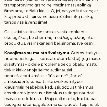
transportavimo grandinę, mažinamas į aplinką
i
šmetamų teršalų kiekis. O, jei, pavyzdžiui, vieną ar
kitą produktą pirksime tiesiai iš ūkininkų rankų,
taršos visai išvengsime!
Galiausiai, vietiniai sezoniniai vaisiai, renkantis
ekologiškus, be cheminių medžiagų užaugintus
produktus, yra ir skanesni bei, žinoma, sveikesni.
Kovojimas su maisto švaistymu
. Gretos išsakytai
nuomonei (o gal – konstatuotam faktui), jog
maisto
švaistymas – didelė problema tiek globaliu mastu,
tiek ir kiekvienoje šeimoje, tikriausiai
neprieštarautumėte ir Jūs, ar ne? „Jorus“
ambasadorė, konsultantė sveikos mitybos
klausimais neabejoja, kad, išsiugdžius tinkamus
apsipirkimo įpročius ir išmokus teisingai naudoti
maisto produktus, didžiąją dalį maisto, kurį dabar
tiesiog išmetame, galėtume sunaudoti. Taip ne tik