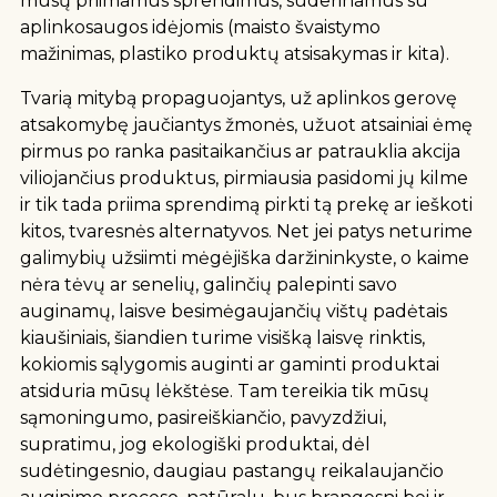
mūsų priimamus sprendimus, suderinamus su
aplinkosaugos idėjomis (maisto švaistymo
mažinimas, plastiko produktų atsisakymas ir kita).
Tvarią mitybą propaguojantys, už aplinkos gerovę
atsakomybę jaučiantys žmonės, užuot atsainiai ėmę
pirmus po ranka pasitaikančius ar patrauklia akcija
viliojančius produktus, pirmiausia pasidomi jų kilme
ir tik tada priima sprendimą pirkti tą prekę ar ieškoti
kitos, tvaresnės alternatyvos. Net jei patys neturime
galimybių užsiimti mėgėjiška daržininkyste, o kaime
nėra tėvų ar senelių, galinčių palepinti savo
auginamų, laisve besimėgaujančių vištų padėtais
kiaušiniais, šiandien turime visišką laisvę rinktis,
kokiomis sąlygomis auginti ar gaminti produktai
atsiduria mūsų lėkštėse. Tam tereikia tik mūsų
sąmoningumo, pasireiškiančio, pavyzdžiui,
supratimu, jog ekologiški produktai, dėl
sudėtingesnio, daugiau pastangų reikalaujančio