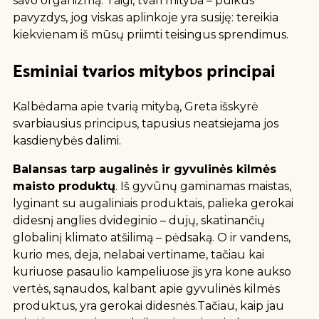
savo organizmą. Taigi, tvari mityba – puikus
pavyzdys, jog viskas aplinkoje yra susiję: tereikia
kiekvienam iš mūsų priimti teisingus sprendimus.
Esminiai tvarios mitybos principai
Kalbėdama apie tvarią mitybą, Greta išskyrė
svarbiausius principus, tapusius neatsiejama jos
kasdienybės dalimi.
Balansas tarp augalinės ir gyvulinės kilmės
maisto produktų
.
Iš gyvūnų gaminamas maistas,
lyginant su augaliniais produktais, palieka gerokai
didesnį anglies dvideginio – dujų, skatinančių
globalinį klimato atšilimą – pėdsaką. O ir vandens,
kurio mes, deja, nelabai vertiname, tačiau kai
kuriuose pasaulio kampeliuose jis yra kone aukso
vertės, sąnaudos, kalbant apie gyvulinės kilmės
produktus, yra gerokai didesnės.
Tačiau, kaip jau