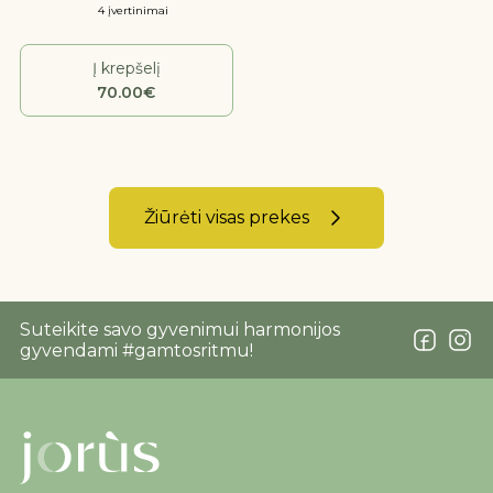
4 įvertinimai
Į krepšelį
70.00
€
Žiūrėti visas prekes
Suteikite savo gyvenimui harmonijos
gyvendami #gamtosritmu!