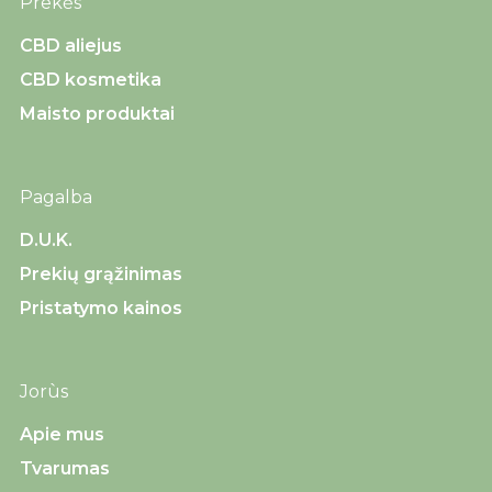
Prekės
CBD aliejus
CBD kosmetika
Maisto produktai
Pagalba
D.U.K.
Prekių grąžinimas
Pristatymo kainos
Jorùs
Apie mus
Tvarumas