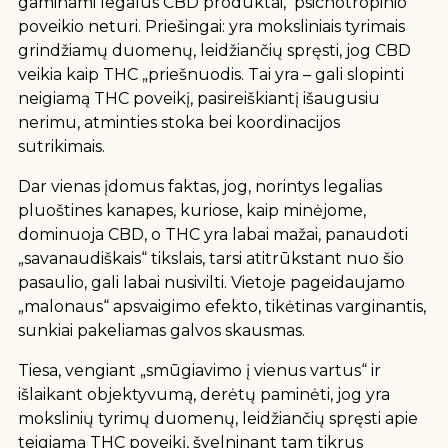
gaminami legalūs CBD produktai, psichotropinio
poveikio neturi. Priešingai: yra moksliniais tyrimais
grindžiamų duomenų, leidžiančių spręsti, jog CBD
veikia kaip THC „priešnuodis. Tai yra – gali slopinti
neigiamą THC poveikį, pasireiškiantį išaugusiu
nerimu, atminties stoka bei koordinacijos
sutrikimais.
Dar vienas įdomus faktas, jog, norintys legalias
pluoštines kanapes, kuriose, kaip minėjome,
dominuoja CBD, o THC yra labai mažai, panaudoti
„savanaudiškais“ tikslais, tarsi atitrūkstant nuo šio
pasaulio, gali labai nusivilti. Vietoje pageidaujamo
„malonaus“ apsvaigimo efekto, tikėtinas varginantis,
sunkiai pakeliamas galvos skausmas.
Tiesa, vengiant „smūgiavimo į vienus vartus“ ir
išlaikant objektyvumą, derėtų paminėti, jog yra
mokslinių tyrimų duomenų, leidžiančių spręsti apie
teigiamą THC poveikį, švelninant tam tikrus