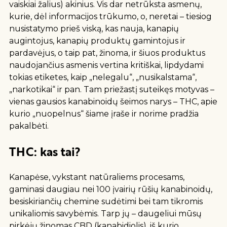
vaiskiai žalius) akinius. Vis dar netrūksta asmenų,
kurie, dėl informacijos trūkumo, o, neretai – tiesiog
nusistatymo prieš viską, kas nauja, kanapių
augintojus, kanapių produktų gamintojus ir
pardavėjus, o taip pat, žinoma, ir šiuos produktus
naudojančius asmenis vertina kritiškai, lipdydami
tokias etiketes, kaip „nelegalu“, „nusikalstama“,
„narkotikai“ ir pan. Tam priežastį suteikęs motyvas –
vienas gausios kanabinoidų šeimos narys – THC, apie
kurio „nuopelnus“ šiame įraše ir norime pradžia
pakalbėti.
THC: kas tai?
Kanapėse, vykstant natūraliems procesams,
gaminasi daugiau nei 100 įvairių rūšių kanabinoidų,
besiskiriančių chemine sudėtimi bei tam tikromis
unikaliomis savybėmis. Tarp jų – daugeliui mūsų
pirkėjų žinomas CBD (kanabidiolis), iš kurio