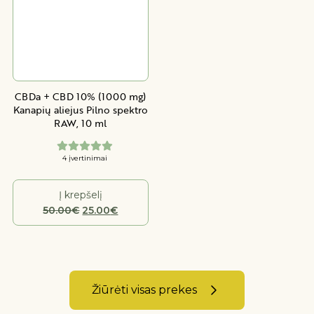
CBDa + CBD 10% (1000 mg)
Kanapių aliejus Pilno spektro
RAW, 10 ml
4 įvertinimai
Į krepšelį
Original
Current
50.00
€
25.00
€
price
price
was:
is:
50.00€.
25.00€.
Žiūrėti visas prekes