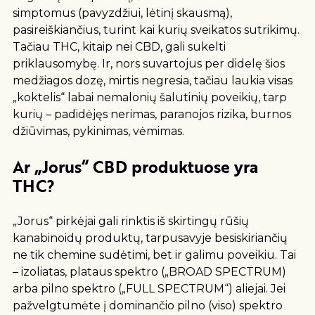
simptomus (pavyzdžiui, lėtinį skausmą),
pasireiškiančius, turint kai kurių sveikatos sutrikimų.
Tačiau THC, kitaip nei CBD, gali sukelti
priklausomybę. Ir, nors suvartojus per didelę šios
medžiagos dozę, mirtis negresia, tačiau laukia visas
„koktelis“ labai nemalonių šalutinių poveikių, tarp
kurių – padidėjęs nerimas, paranojos rizika, burnos
džiūvimas, pykinimas, vėmimas.
Ar „Jorus“ CBD produktuose yra
THC?
„Jorus“ pirkėjai gali rinktis iš skirtingų rūšių
kanabinoidų produktų, tarpusavyje besiskiriančių
ne tik chemine sudėtimi, bet ir galimu poveikiu. Tai
– izoliatas, plataus spektro („BROAD SPECTRUM)
arba pilno spektro („FULL SPECTRUM“) aliejai. Jei
pažvelgtumėte į dominančio pilno (viso) spektro