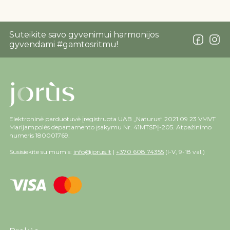
Suteikite savo gyvenimui harmonijos
gyvendami #gamtosritmu!
Elektroninė parduotuvė įregistruota UAB „Naturus“ 2021 09 23 VMVT
Marijampolės departamento įsakymu Nr. 41MTSPĮ-205. Atpažinimo
numeris 180001769.
Susisiekite su mumis:
info@jorus.lt
|
+370 608 74355
(I-V, 9-18 val.)