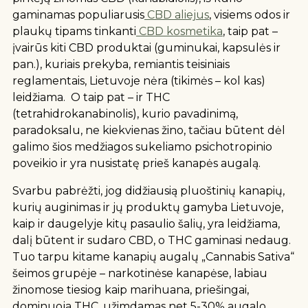
gaminamas populiarusis
CBD aliejus
, visiems odos ir
plaukų tipams tinkanti
CBD kosmetika
, taip pat –
įvairūs kiti CBD produktai (guminukai, kapsulės ir
pan.), kuriais prekyba, remiantis teisiniais
reglamentais, Lietuvoje nėra (tikimės – kol kas)
leidžiama. O taip pat – ir THC
(tetrahidrokanabinolis), kurio pavadinimą,
paradoksalu, ne kiekvienas žino, tačiau būtent dėl
galimo šios medžiagos sukeliamo psichotropinio
poveikio ir yra nusistatę prieš kanapės augalą.
Svarbu pabrėžti, jog didžiausią pluoštinių kanapių,
kurių auginimas ir jų produktų gamyba Lietuvoje,
kaip ir daugelyje kitų pasaulio šalių, yra leidžiama,
dalį būtent ir sudaro CBD, o THC gaminasi nedaug.
Tuo tarpu kitame kanapių augalų „Cannabis Sativa“
šeimos grupėje – narkotinėse kanapėse, labiau
žinomose tiesiog kaip marihuana, priešingai,
dominuoja THC, užimdamas net 5-30% augalo