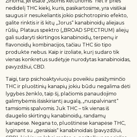
Žinoma, jei esate „visomis keturiomis“ net ir prieš
nedidelį THC kiekį, kuris, pasikartosime, yra visiškai
saugus ir nesukeliantis jokio psichotropinio efekto,
galite rinktis ir iš kitų „Jorus“ kanabinoidų aliejaus
rūšių. Plataus spektro („BROAD SPECTRUM) aliejų
gali sudaryti skirtingos kanabinoidų, terpenų ir
flavonoidų kombinacijos, tačiau THC šio tipo
produkte nebus. Kaip ir izoliate, kurį sudaro tik
vienas konkretus sudėtyje nurodytas kanabinoidas,
pavyzdžiui, CBD.
Taigi, tarp psichoaktyviuoju poveikiu pasižyminčio
THC ir pluoštinių kanapių jokiu būdu negalima dėti
lygybės ženklo, taip šį, plačiomis panaudojimo
galimybėmis išsiskiriantį augalą, „nuspalvinant“
tamsiomis spalvomis. Juk THC – tik vienas iš
daugelio skirtingų kanabinoidų, randamų
kanapėse. Negana to, pluoštinėse kanapėse THC,
lyginant su „geraisiais“ kanabinoidais (pavyzdžiui,