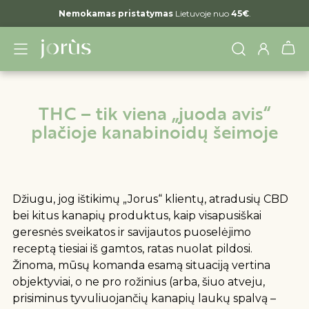
Nemokamas pristatymas
Lietuvoje nuo
45€
.
THC – tik viena „juoda avis“
plačioje kanabinoidų šeimoje
Džiugu, jog ištikimų „Jorus“ klientų, atradusių CBD
bei kitus kanapių produktus, kaip visapusiškai
geresnės sveikatos ir savijautos puoselėjimo
receptą tiesiai iš gamtos, ratas nuolat pildosi.
Žinoma, mūsų komanda esamą situaciją vertina
objektyviai, o ne pro rožinius (arba, šiuo atveju,
prisiminus tyvuliuojančių kanapių laukų spalvą –