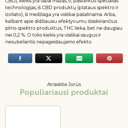
CBD), kiekis yra labai mažas, o, pasitelkus specialias
technologijas, iš CBD produktų (plataus spektro ir
izoliato), ši medžiaga yra visiškai pašalinama. Arba,
kalbant apie didžiausiu efektyvumu išsiskiriančius
pilno spektro produktus, THC lieka, bet ne daugiau
nei 0,2 %. O toks kiekis yra visiškai saugus ir
nesukeliantis nepageidaujamo efekto.
Atraskite Jorùs
Populiariausi produktai