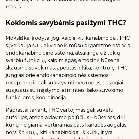
masės.
Kokiomis savybėmis pasižymi THC?
Moksliškai įrodyta, jog, kaip ir kiti kanabinoidai, THC
sąveikauja su kiekvieno iš mūsų organizme esančia
endokanabinoidine sistema, atsakinga už tokių
svarbių funkcijų, kaip miegas, emocinė būsena,
skausmo suvokimas, apetitas ir kita, kontrolę. THC
jungiasi prie endokanabinoidinės sistemos
receptorių ir gali suaktyvinti neuronus, tiesiogiai
susijusius su mąstymo, atminties, laiko suvokimo
funkcijomis, koordinacija.
Paprastai tariant, THC vartojimas gali sukelti
euforijos, atsipalaidavimo pojūčius – būsenas, dėl
kurių neigiamai vertinamas pats kanapės augalas,
nors iš tikrųjų kiti kanabinoidai, iš kurių ir yra