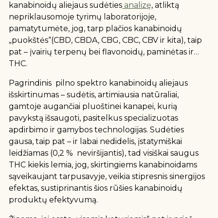
kanabinoidų aliejaus sudėties
analizę
, atliktą
nepriklausomoje tyrimų laboratorijoje,
pamatytumėte, jog, tarp plačios kanabinoidų
„puokštės“(CBD, CBDA, CBG, CBC, CBV ir kita), taip
pat – įvairių terpenų bei flavonoidų, paminėtas ir…
THC.
Pagrindinis pilno spektro kanabinoidų aliejaus
išskirtinumas – sudėtis, artimiausia natūraliai,
gamtoje augančiai pluoštinei kanapei, kurią
pavykstą išsaugoti, pasitelkus specializuotas
apdirbimo ir gamybos technologijas. Sudėties
gausa, taip pat – ir labai nedidelis, įstatymiškai
leidžiamas (0,2 % neviršijantis), tad visiškai saugus
THC kiekis lemia, jog, skirtingiems kanabinoidams
sąveikaujant tarpusavyje, veikia stipresnis sinergijos
efektas, sustiprinantis šios rūšies kanabinoidų
produktų efektyvumą.