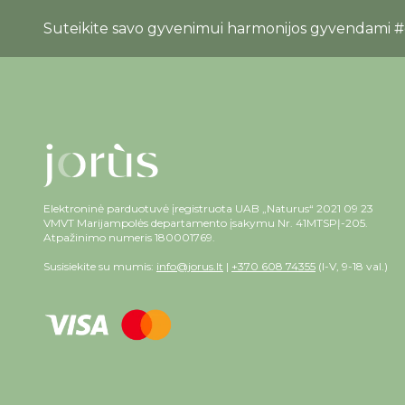
Suteikite savo gyvenimui harmonijos gyvendami 
Elektroninė parduotuvė įregistruota UAB „Naturus“ 2021 09 23
VMVT Marijampolės departamento įsakymu Nr. 41MTSPĮ-205.
Atpažinimo numeris 180001769.
Susisiekite su mumis:
info@jorus.lt
|
+370 608 74355
(I-V, 9-18 val.)