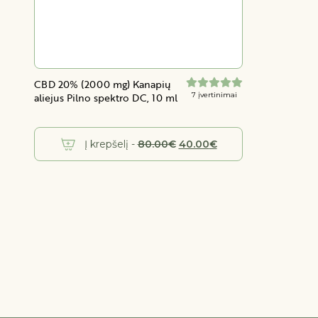
CBD 20% (2000 mg) Kanapių
aliejus Pilno spektro DC, 10 ml
7 įvertinimai
Original
Current
Į krepšelį
-
80.00
€
40.00
€
price
price
was:
is:
80.00€.
40.00€.