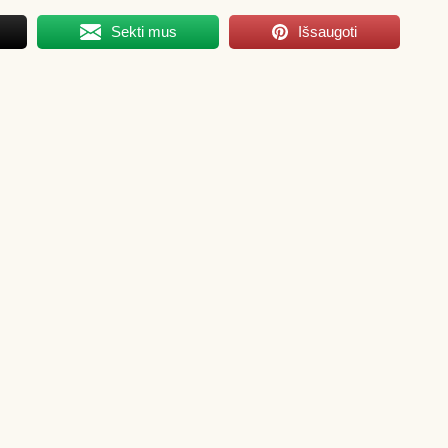
Sekti mus
Išsaugoti