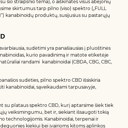
 su šio straipsnio tema), o aiškinatės visus abejonių
gsime skirtumus tarp pilno (viso) spektro („FULL
kanabinoidų produktų, susijusius su pastarųjų
BD
 svarbiausia, sudėtimi yra panašiausias į pluoštinės
anabinoidas, kurio pavadinimą ir matote etiketėje
je natūraliai randami kanabinoidai (CBDA, CBG, CBC,
panašios sudėties, pilno spektro CBD išsiskiria
g kiti kanabinoidai, sąveikaudami tarpusavyje,
t su plataus spektro CBD, kurį aptarsime šiek tiek
rųjų veiksmingumu, bet ir, siekiant išsaugoti tokią
o technologijomis. Kanabinoidai, terpenai ir
, deguonies kiekiui bei įvairioms kitoms aplinkos