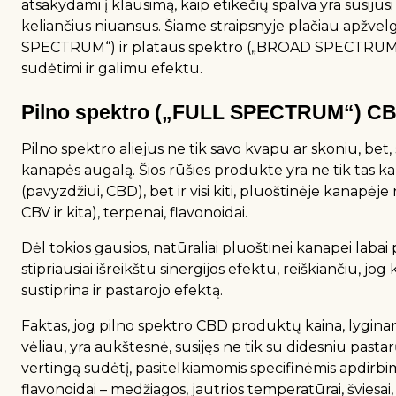
atsakydami į klausimą, kaip etikečių spalva yra susijusi
keliančius niuansus. Šiame straipsnyje plačiau apžvel
SPECTRUM“) ir plataus spektro („BROAD SPECTRUM“) 
sudėtimi ir galimu efektu.
Pilno spektro („FULL SPECTRUM“) C
Pilno spektro aliejus ne tik savo kvapu ar skoniu, bet,
kanapės augalą. Šios rūšies produkte yra ne tik tas k
(pavyzdžiui, CBD), bet ir visi kiti, pluoštinėje kanapė
CBV ir kita), terpenai, flavonoidai.
Dėl tokios gausios, natūraliai pluoštinei kanapei labai 
stipriausiai išreikštu sinergijos efektu, reiškiančiu, jo
sustiprina ir pastarojo efektą.
Faktas, jog pilno spektro CBD produktų kaina, lyginan
vėliau, yra aukštesnė, susijęs ne tik su didesniu pasta
vertingą sudėtį, pasitelkiamomis specifinėmis apdirbim
flavonoidai – medžiagos, jautrios temperatūrai, šviesai