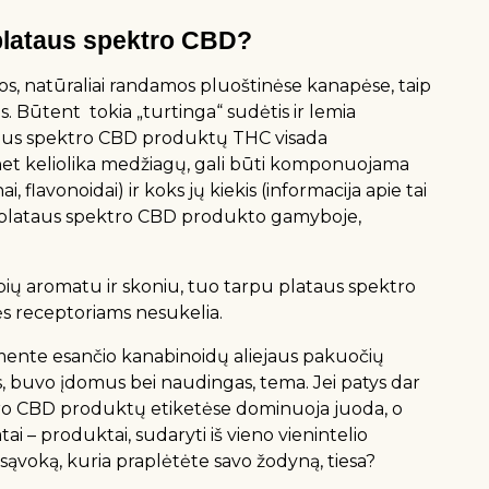
r plataus spektro CBD?
s, natūraliai randamos pluoštinėse kanapėse, taip
is. Būtent tokia „turtinga“ sudėtis ir lemia
ataus spektro CBD produktų THC visada
ki net keliolika medžiagų, gali būti komponuojama
, flavonoidai) ir koks jų kiekis (informacija apie tai
s plataus spektro CBD produkto gamyboje,
apių aromatu ir skoniu, tuo tarpu plataus spektro
ės receptoriams nesukelia.
timente esančio kanabinoidų aliejaus pakuočių
imės, buvo įdomus bei naudingas, tema. Jei patys dar
ktro CBD produktų etiketėse dominuoja juoda, o
atai – produktai, sudaryti iš vieno vienintelio
ąvoką, kuria praplėtėte savo žodyną, tiesa?