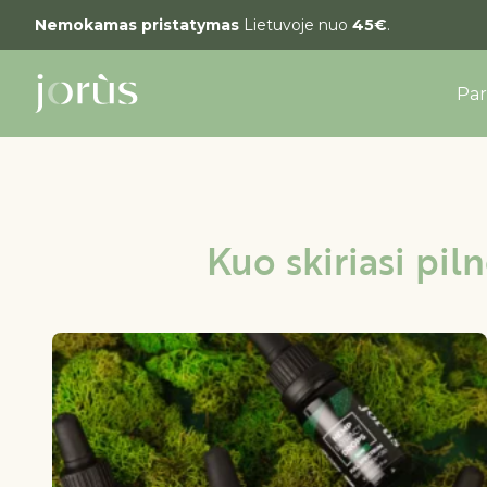
Nemokamas pristatymas
Lietuvoje nuo
45€
.
Pa
Kuo skiriasi pil