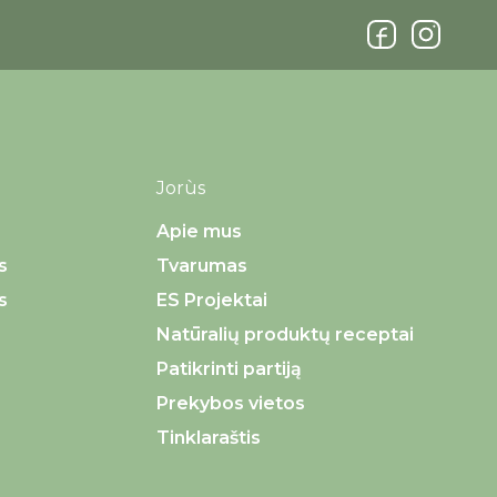
Jorùs
Apie mus
s
Tvarumas
s
ES Projektai
Natūralių produktų receptai
Patikrinti partiją
Prekybos vietos
Tinklaraštis