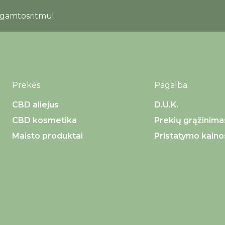
#gamtosritmu!
Prekės
Pagalba
CBD aliejus
D.U.K.
CBD kosmetika
Prekių grąžinima
Maisto produktai
Pristatymo kaino