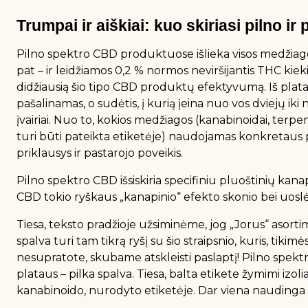
Trumpai ir aiškiai: kuo skiriasi pilno i
Pilno spektro CBD produktuose išlieka visos medžiago
pat – ir leidžiamos 0,2 % normos neviršijantis THC kiek
didžiausią šio tipo CBD produktų efektyvumą. Iš pl
pašalinamas, o sudėtis, į kurią įeina nuo vos dviejų i
įvairiai. Nuo to, kokios medžiagos (kanabinoidai, terpenai
turi būti pateikta etiketėje) naudojamas konkretau
priklausys ir pastarojo poveikis.
Pilno spektro CBD išsiskiria specifiniu pluoštinių kan
CBD tokio ryškaus „kanapinio“ efekto skonio bei uosl
Tiesa, teksto pradžioje užsiminėme, jog „Jorus“ asor
spalva turi tam tikrą ryšį su šio straipsnio, kuris, tik
nesupratote, skubame atskleisti paslaptį! Pilno spe
plataus – pilka spalva. Tiesa, balta etikete žymimi izoli
kanabinoido, nurodyto etiketėje. Dar viena naudinga s