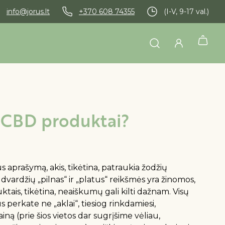
info@jorus.lt
+370 608 74355
(I-V, 9-17 val.)
ro CBD produktai?
s aprašymą, akis, tikėtina, patraukia žodžių
ūdvardžių „pilnas“ ir „platus“ reikšmės yra žinomos,
tais, tikėtina, neaiškumų gali kilti dažnam. Visų
perkate ne „aklai“, tiesiog rinkdamiesi,
iną (prie šios vietos dar sugrįšime vėliau,