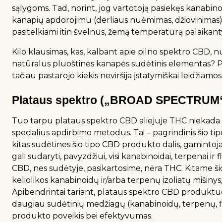
sąlygoms. Tad, norint, jog vartotoją pasiekęs kanabi
kanapių apdorojimu (derliaus nuėmimas, džiovinimas) ir 
pasitelkiami itin švelnūs, žemą temperatūrą palaikant
Kilo klausimas, kas, kalbant apie pilno spektro CBD, nut
natūralus pluoštinės kanapės sudėtinis elementas? P
tačiau pastarojo kiekis neviršija įstatymiškai leidžiamos
Plataus spektro („BROAD SPECTRUM
Tuo tarpu plataus spektro CBD aliejuje THC niekada ne
specialius apdirbimo metodus. Tai – pagrindinis šio ti
kitas sudėtines šio tipo CBD produkto dalis, gamintojas
gali sudaryti, pavyzdžiui, visi kanabinoidai, terpenai ir 
CBD, nes sudėtyje, pasikartosime, nėra THC. Kitame šio
keliolikos kanabinoidų ir/arba terpenų izoliatų mišinys, 
Apibendrintai tariant, plataus spektro CBD produktuose
daugiau sudėtinių medžiagų (kanabinoidų, terpenų, fl
produkto poveikis bei efektyvumas.