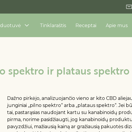
rduotuvė
Tinklaraštis
Receptai
Apie mus
no spektro ir plataus spekt
Dažno pirkėjo, analizuojančio vieno ar kito CBD aliejau
junginiai „pilno spektro“ arba „plataus spektro“. Jei b
tai, pastarąsias naudojant kartu su kanabinoidų produk
pirma, norime pasidžiaugti, jog kanabinoidų produktus 
pavyzdžiui, mažiausią kainą ar gražiausią pakuotės diza