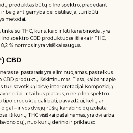
noidų produktas būtų pilno spektro, pradedant
baigiant gamyba bei distiliacija, turi būti
ys metodai.
inka su THC, kuris, kaip ir kiti kanabinoidai, yra
ilno spektro CBD produktuose išlieka ir THC,
 0,2 % normos ir yra visiškai saugus.
“) CBD
rasite: pastarasis yra eliminuojamas, pasitelkus
po CBD produktų išskirtinumas. Tiesa, kalbant apie
 turi savotišką laisvę interpretacijai. Kompoziciją
flavonoidai. Ir tai bus plataus, o ne pilno spektro
 tipo produkte gali būti, pavyzdžiui, kelių ar
o gal – ir vos dviejų rūšių kanabinoidų izoliatai.
, iš kurių THC visiškai pašalinamas, yra dvi arba
avonoidų), nuo kurių derinio ir priklauso