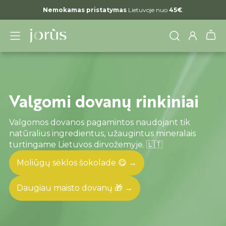
Nemokamas pristatymas
Lietuvoje nuo
45€
.
Valgomi dovanų rinkiniai
Valgomos dovanos pagamintos naudojant tik
natūralius ingredientus, užaugintus mineralais
turtingame Lietuvos dirvožemyje. 🇱🇹
Moliūgų sėklos šokolade 😋 →
Daugiau maisto dovanų 🎁 →