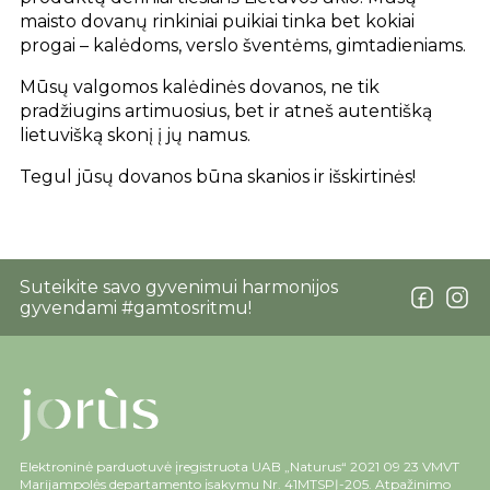
maisto dovanų rinkiniai puikiai tinka bet kokiai
progai – kalėdoms, verslo šventėms, gimtadieniams.
Mūsų valgomos kalėdinės dovanos, ne tik
pradžiugins artimuosius, bet ir atneš autentišką
lietuvišką skonį į jų namus.
Tegul jūsų dovanos būna skanios ir išskirtinės!
Suteikite savo gyvenimui harmonijos
gyvendami #gamtosritmu!
Elektroninė parduotuvė įregistruota UAB „Naturus“ 2021 09 23 VMVT
Marijampolės departamento įsakymu Nr. 41MTSPĮ-205. Atpažinimo