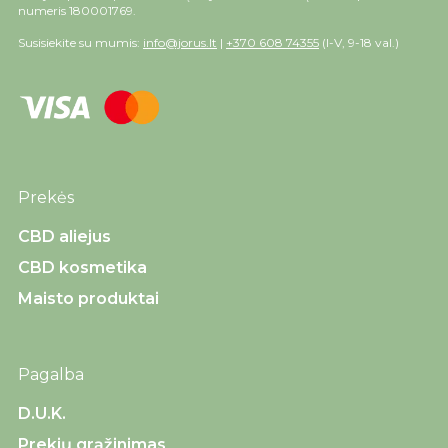
numeris 180001769.
Susisiekite su mumis:
info@jorus.lt
|
+370 608 74355
(I-V, 9-18 val.)
Prekės
CBD aliejus
CBD kosmetika
Maisto produktai
Pagalba
D.U.K.
Prekių grąžinimas