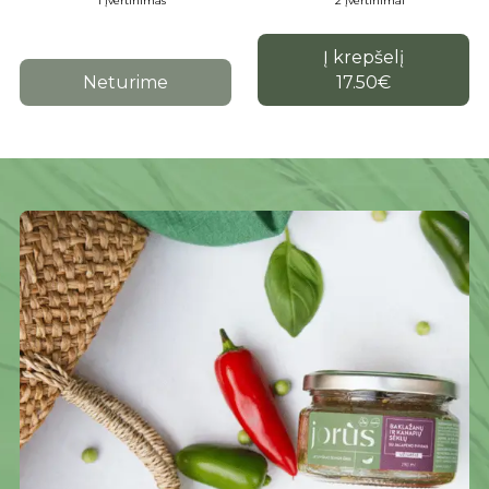
1 įvertinimas
2 įvertinimai
Į krepšelį
Neturime
17.50
€