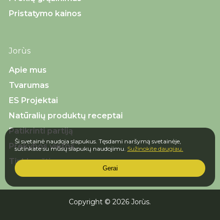
Pristatymo kainos
Jorùs
Apie mus
Tvarumas
ES Projektai
Natūralių produktų receptai
Patikrinti partiją
Ši svetainė naudoja slapukus. Tęsdami naršymą svetainėje,
Prekybos vietos
sutinkate su mūsų slapukų naudojimu.
Sužinokite daugiau.
Tinklaraštis
Gerai
Copyright © 2026 Jorùs.