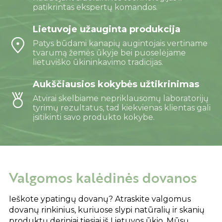
patikrintas ekspertų komandos.
Lietuvoje užauginta produkcija
Patys būdami kanapių augintojais vertiname
tvarumą žemės ūkyje bei puoselėjame
lietuviško ūkininkavimo tradicijas.
Aukščiausios kokybės užtikrinimas
Atvirai skelbiame nepriklausomų laboratorijų
tyrimų rezultatus, tad kiekvienas klientas gali
įsitikinti savo produkto kokybe.
Valgomos kalėdinės dovanos
Ieškote ypatingų dovanų? Atraskite valgomus
dovanų rinkinius, kuriuose slypi natūralių ir skanių
produktų deriniai tiesiai iš Lietuvos ūkio. Mūsų